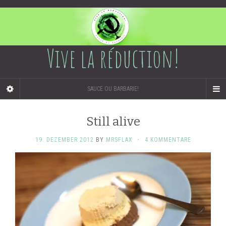
Vive la réduction!
SAUCE OU BARBARIE!
Still alive
19. DEZEMBER 2012
BY
MRSFLAX
·
4 KOMMENTARE