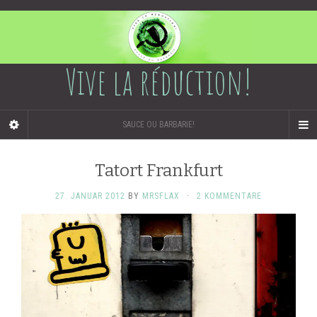
Vive la réduction!
SAUCE OU BARBARIE!
Tatort Frankfurt
27. JANUAR 2012
BY
MRSFLAX
·
2 KOMMENTARE