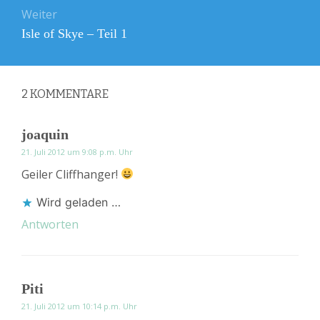
Weiter
Nächster
Isle of Skye – Teil 1
Beitrag:
2
KOMMENTARE
joaquin
21. Juli 2012 um 9:08 p.m. Uhr
Geiler Cliffhanger!
Wird geladen …
Antworten
Piti
21. Juli 2012 um 10:14 p.m. Uhr