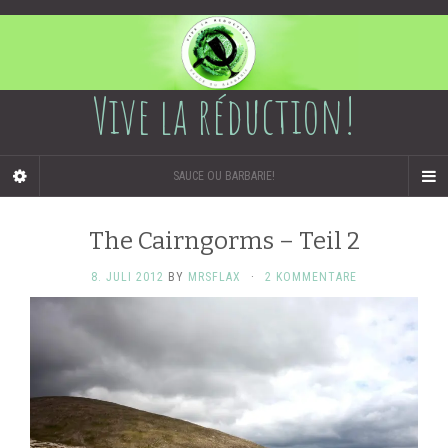
Vive la réduction!
SAUCE OU BARBARIE!
The Cairngorms – Teil 2
8. JULI 2012
BY
MRSFLAX
·
2 KOMMENTARE