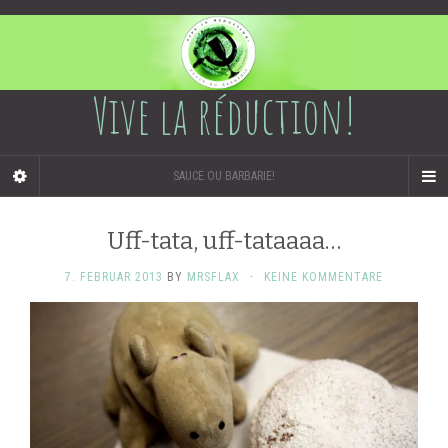
Vive la réduction!
SAUCE OU BARBARIE!
Uff-tata, uff-tataaaa…
7. FEBRUAR 2013
BY
MRSFLAX
·
KEINE KOMMENTARE