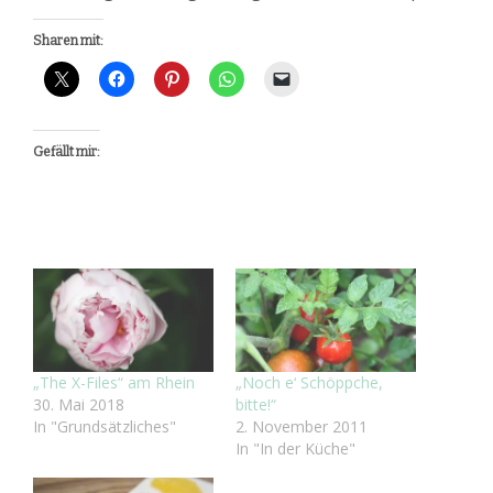
Sharen mit:
Gefällt mir:
„The X-Files“ am Rhein
„Noch e‘ Schöppche,
30. Mai 2018
bitte!“
In "Grundsätzliches"
2. November 2011
In "In der Küche"