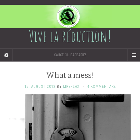
Vive la réduction!
SAUCE OU BARBARIE!
What a mess!
15. AUGUST 2012
BY
MRSFLAX
·
4 KOMMENTARE