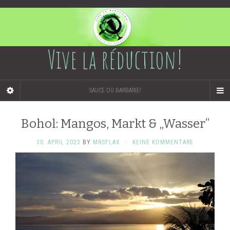
Vive la réduction!
SAUCE OU BARBARIE!
Bohol: Mangos, Markt & „Wasser“
30. APRIL 2023
BY
MRSFLAX
·
KEINE KOMMENTARE