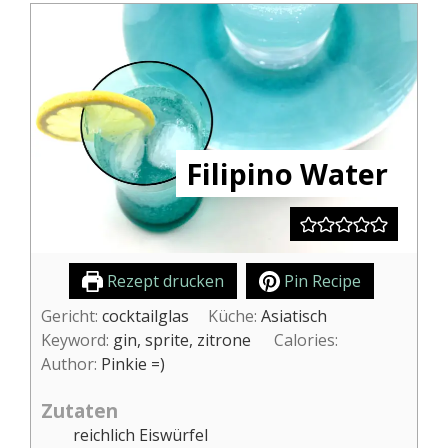
Filipino Water
Rezept drucken
Pin Recipe
Gericht:
cocktailglas
Küche:
Asiatisch
Keyword:
gin, sprite, zitrone
Calories:
Author:
Pinkie =)
Zutaten
reichlich Eiswürfel