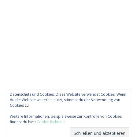
Datenschutz und Cookies: Diese Website verwendet Cookies. Wenn
du die Website weiterhin nutzt, stimmst du der Verwendung von
Cookies zu.
Diese Website verwendet Akismet, um Spam zu
Weitere Informationen, beispielsweise zur Kontrolle von Cookies,
reduzieren.
Erfahre, wie deine Kommentardaten
findest du hier:
Cookie-Richtlinie
verarbeitet werden.