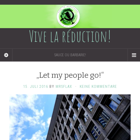
Vive la réduction!
SAUCE OU BARBARIE!
„Let my people go!“
15. JULI 2016
BY
MRSFLAX
·
KEINE KOMMENTARE