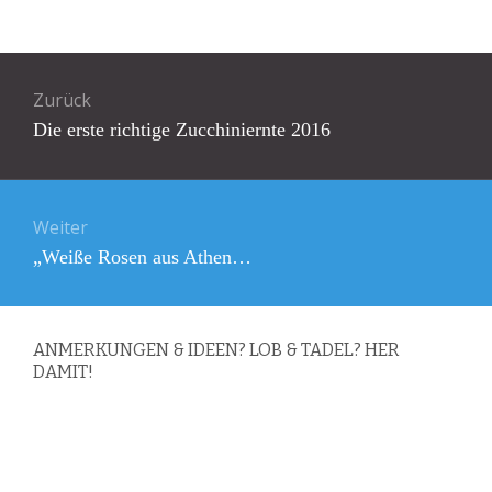
Beitragsnavigation
Zurück
Vorheriger
Die erste richtige Zucchiniernte 2016
Beitrag:
Weiter
Nächster
„Weiße Rosen aus Athen…
Beitrag:
ANMERKUNGEN & IDEEN? LOB & TADEL? HER
DAMIT!