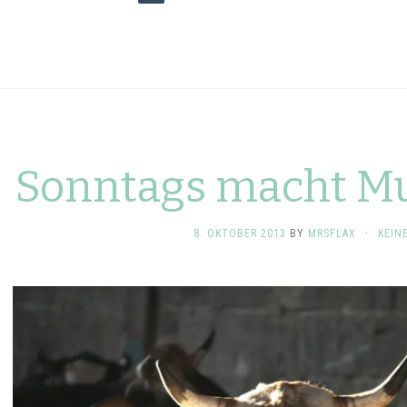
Sonntags macht Mu
8. OKTOBER 2013
BY
MRSFLAX
·
KEIN