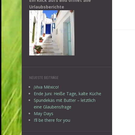
Ein Klick aufs Bild öffnet alle
Urlaubsberichte
NEUESTE BEITRÄGE
¡Viva México!
Ende Juni: Heiße Tage, kalte Küche
Spundekäs mit Butter – letztlich
eine Glaubensfrage
May Days
I’ll be there for you