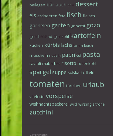
dessert
bärlauch
beilagen
chili
fisch
eis
erdbeeren
fleisch
feta
gozo
garten
garnelen
gnocchi
kartoffeln
griechenland
grünkohl
kürbis
lachs
kuchen
lamm
lauch
pasta
paprika
muscheln
nudeln
risotto
ravioli
rosenkohl
rhabarber
spargel
suppe
süßkartoffeln
tomaten
urlaub
törtchen
vorspeise
vitelotte
weihnachtsbäckerei
wild
wirsing
zitrone
zucchini
KATEGORIEN