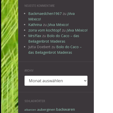
NEUESTE KOMMENTARE
Backmaedchen1967
zu
¡Viva
México!
Kathrina
zu
¡Viva México!
zorra vom kochtopf
zu
¡Viva México!
MrsFlax
zu
Bolo do Caco – das
Beilagenbrot Madeiras
Jutta Doebert
zu
Bolo do Caco –
das Beilagenbrot Madeiras
ARCHIV
Archiv
SCHLAGWÖRTER
backwaren
auberginen
albanien