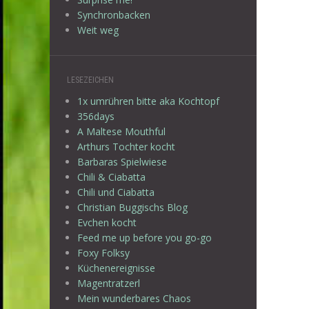
Synchronbacken
Weit weg
LESEZEICHEN
1x umrühren bitte aka Kochtopf
356days
A Maltese Mouthful
Arthurs Tochter kocht
Barbaras Spielwiese
Chili & Ciabatta
Chili und Ciabatta
Christian Buggischs Blog
Evchen kocht
Feed me up before you go-go
Foxy Folksy
Küchenereignisse
Magentratzerl
Mein wunderbares Chaos