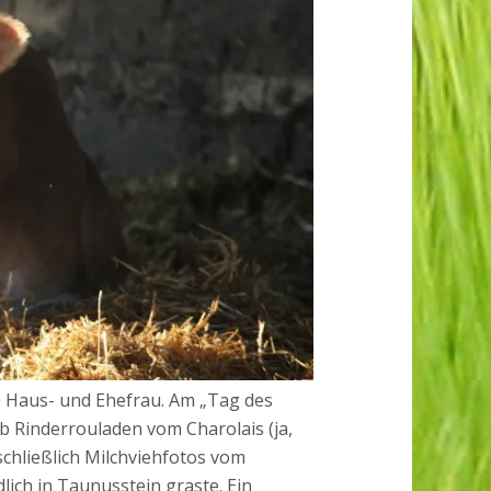
 Haus- und Ehefrau. Am „Tag des
ab Rinderrouladen vom Charolais (ja,
schließlich Milchviehfotos vom
lich in Taunusstein graste. Ein