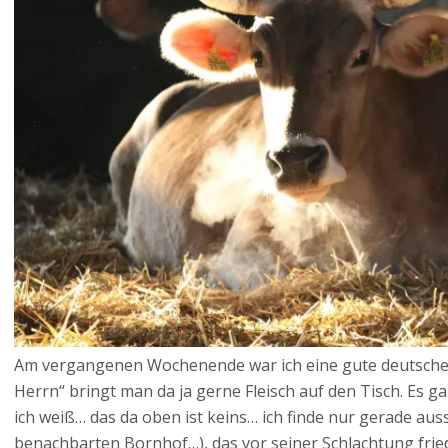
Am vergangenen Wochenende war ich eine gute deutsche
Herrn“ bringt man da ja gerne Fleisch auf den Tisch. Es g
ich weiß… das da oben ist keins… ich finde nur gerade aus
benachbarten Bornhof…), das vor seiner Schlachtung fried