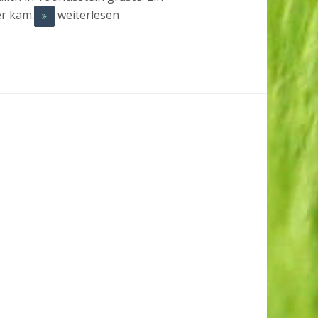
er kam.
weiterlesen