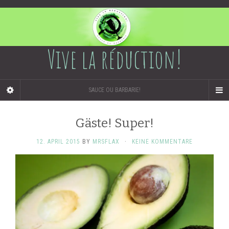
Vive la réduction!
SAUCE OU BARBARIE!
Gäste! Super!
12. APRIL 2015
BY
MRSFLAX
·
KEINE KOMMENTARE