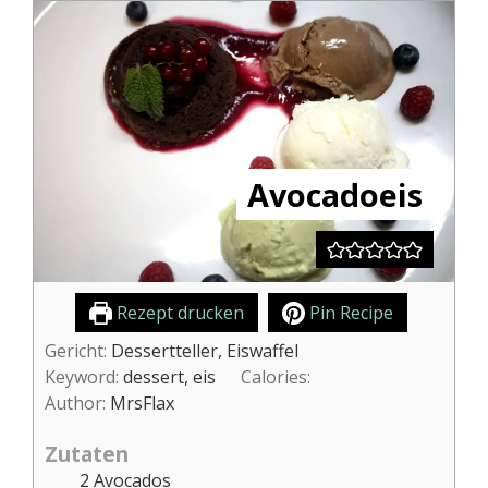
Avocadoeis
Rezept drucken
Pin Recipe
Gericht:
Dessertteller, Eiswaffel
Keyword:
dessert, eis
Calories:
Author:
MrsFlax
Zutaten
2
Avocados