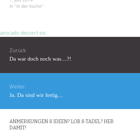
In "In der Küche"
avocado
dessert
eis
Beitragsnavigation
Zurück
Vorheriger
Da war doch noch was…?!
Beitrag:
Weiter
Nächster
Ja. Da sind wir fertig…
Beitrag:
ANMERKUNGEN & IDEEN? LOB & TADEL? HER
DAMIT!