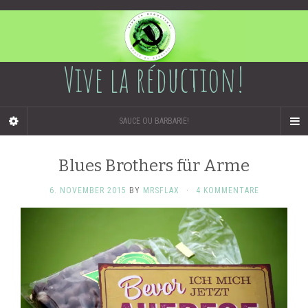
Vive la réduction!
SAUCE OU BARBARIE!
Blues Brothers für Arme
6. NOVEMBER 2015
BY
MRSFLAX
·
4 KOMMENTARE