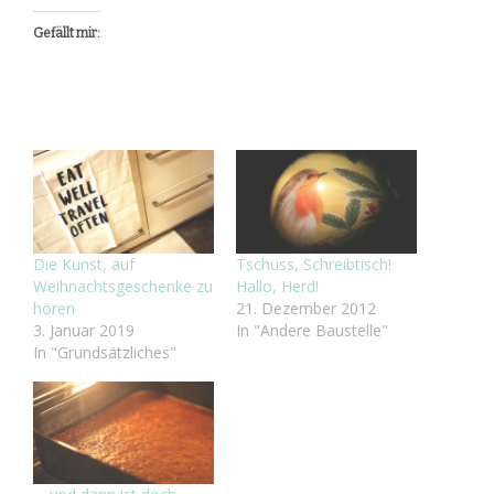
Gefällt mir:
Die Kunst, auf
Tschüss, Schreibtisch!
Weihnachtsgeschenke zu
Hallo, Herd!
hören
21. Dezember 2012
3. Januar 2019
In "Andere Baustelle"
In "Grundsätzliches"