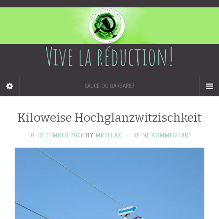
Vive la réduction!
SAUCE OU BARBARIE!
Kiloweise Hochglanzwitzischkeit
10. DEZEMBER 2008
BY
MRSFLAX
·
KEINE KOMMENTARE