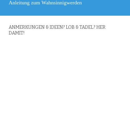
Nächster
Anleitung zum Wahnsinnigwerden
Beitrag:
ANMERKUNGEN & IDEEN? LOB & TADEL? HER
DAMIT!