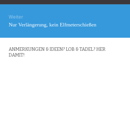
Weiter
Nächster
Nur Verlängerung, kein Elfmeterschießen
Beitrag:
ANMERKUNGEN & IDEEN? LOB & TADEL? HER
DAMIT!