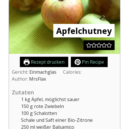
Apfelchutney
Rezept drucken
Pin Recipe
Gericht:
Einmachglas
Calories:
Author:
MrsFlax
Zutaten
1
kg
Äpfel, möglichst sauer
150
g
rote Zwiebeln
100
g
Schalotten
Schale und Saft einer Bio-Zitrone
250
ml
weißer Balsamico