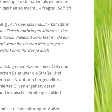
 Samstag rückte näher, als die beiden
 das halt so macht… – fragte:
„Soll ich
mäßig
„Ach nee, lass mal…“
– kam dann
das Fleisch mitbringen könntest, das
m Haus. Vielleicht könntest ihr da ein
Und wenn ihr eh zum Metzger geht:
eicht könnt ihr das ja auch
Samstag einen Kasten Limo, Cola und
ischen Salat über die Straße. Und
von der Nachbarin hergestelltes
ierter Oliven ergehen, deren
und in epischer Breite geschildert
müsst nichts mitbringen. Außer