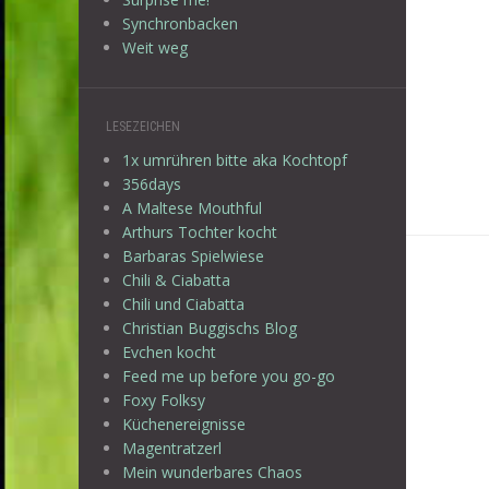
Synchronbacken
Weit weg
LESEZEICHEN
1x umrühren bitte aka Kochtopf
356days
A Maltese Mouthful
Arthurs Tochter kocht
Barbaras Spielwiese
Chili & Ciabatta
Chili und Ciabatta
Christian Buggischs Blog
Evchen kocht
Feed me up before you go-go
Foxy Folksy
Küchenereignisse
Magentratzerl
Mein wunderbares Chaos