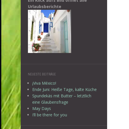
Ein Klick aufs Bild öffnet alle
Urlaubsberichte
NEUESTE BEITRÄGE
¡Viva México!
Ende Juni: Heiße Tage, kalte Küche
Spundekäs mit Butter – letztlich
eine Glaubensfrage
May Days
I’ll be there for you