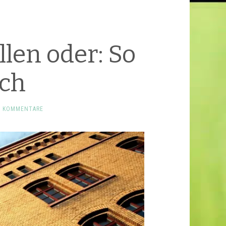
len oder: So
uch
E KOMMENTARE