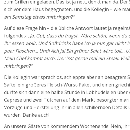
zum Grillen eingeladen. Das ist ja nett, denkt man da. Der
sich vor dem Haus begegneten, und die Kollegin – wie man
am Samstag etwas mitbringen?“
Auf diese Frage hin – die übliche Antwort lautet ja regel
folgendes:
„Ja. Gut, dass du fragst. Wäre schön, wenn du 
ihr essen wollt. Und Softdrinks habe ich ja nun gar nicht i
paar Flaschen… Und! Ach ja! Ein grüner Salat wäre toll… 
Mein Chef kommt auch. Der isst gerne mal ein Steak. Viell
mitbringen?“
Die Kollegin war sprachlos, schleppte aber an besagtem 
Säfte, ein größeres Fleisch-Wurst-Paket und einen griech
durfte sich dann eine halbe Stunde in Lobhudeleien über 
Caprese und zwei Tütchen auf dem Markt besorgter marin
Vorzüge und Herstellung ihr in allen schillernden Details 
wurden. Danke auch!
An unsere Gäste von kommendem Wochenende: Nein, ihr 