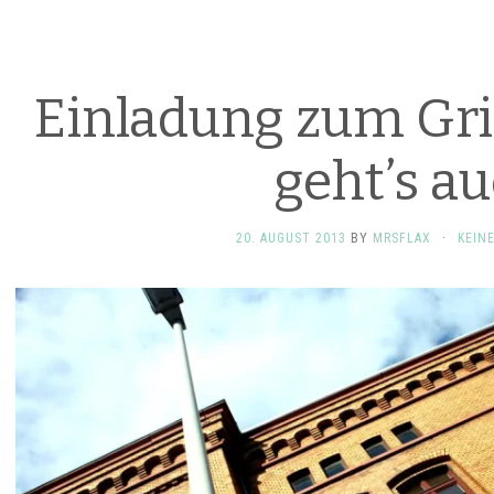
Einladung zum Gril
geht’s a
20. AUGUST 2013
BY
MRSFLAX
·
KEIN