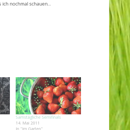
ss ich nochmal schauen…
Samstägliche Semifinals
14. Mai 2011
In "Im Garten"