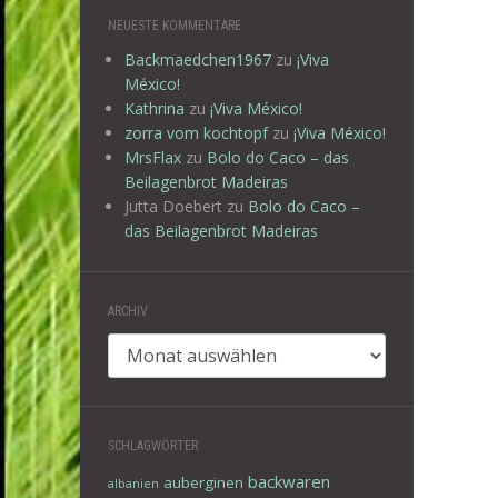
NEUESTE KOMMENTARE
Backmaedchen1967
zu
¡Viva
México!
Kathrina
zu
¡Viva México!
zorra vom kochtopf
zu
¡Viva México!
MrsFlax
zu
Bolo do Caco – das
Beilagenbrot Madeiras
Jutta Doebert
zu
Bolo do Caco –
das Beilagenbrot Madeiras
ARCHIV
Archiv
SCHLAGWÖRTER
backwaren
auberginen
albanien