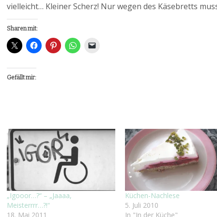
vielleicht… Kleiner Scherz! Nur wegen des Käsebretts mu
Sharen mit:
Gefällt mir:
„Igooor…?“ – „Jaaaa,
Küchen-Nachlese
Meisterrrr…?!“
5. Juli 2010
18. Mai 2011
In "In der Küche"