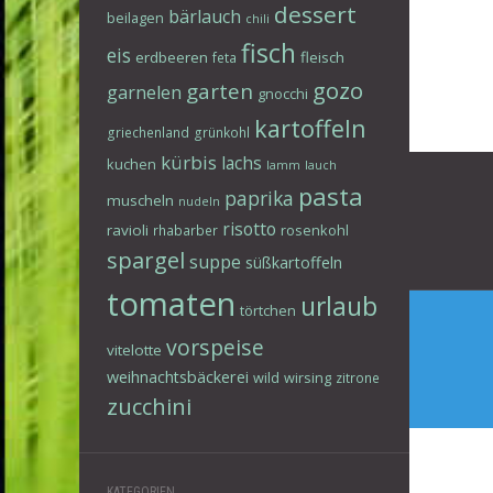
dessert
bärlauch
beilagen
chili
fisch
eis
erdbeeren
fleisch
feta
gozo
garten
garnelen
gnocchi
kartoffeln
griechenland
grünkohl
kürbis
lachs
Beitr
kuchen
lamm
lauch
pasta
paprika
muscheln
nudeln
risotto
ravioli
rosenkohl
rhabarber
spargel
suppe
süßkartoffeln
tomaten
urlaub
törtchen
vorspeise
vitelotte
weihnachtsbäckerei
wild
wirsing
zitrone
zucchini
KATEGORIEN