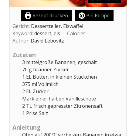
Rezept drucken
Pin Recipe
Gericht:
Dessertteller, Eiswaffel
Keyword:
dessert, eis
Calories:
Author:
David Lebovitz
Zutaten
3
mittelgroße Bananen, geschält
70
g
brauner Zucker
1
EL
Butter, in kleinen Stückchen
375
ml
Vollmilch
2
EL
Zucker
Mark einer halben Vanilleschote
2
TL
frisch gepresster Zitronensaft
1
Prise
Salz
Anleitung
Ofen auf 200°C vorheizen. Bananen in etwa