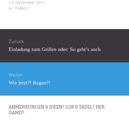
14. Dezember 2011
In "Politics"
Beitragsnavigation
Zurück
Vorheriger
Einladung zum Grillen oder: So geht’s auch
Beitrag:
Weiter
Nächster
Wie jetzt?! Regen?!
Beitrag:
ANMERKUNGEN & IDEEN? LOB & TADEL? HER
DAMIT!