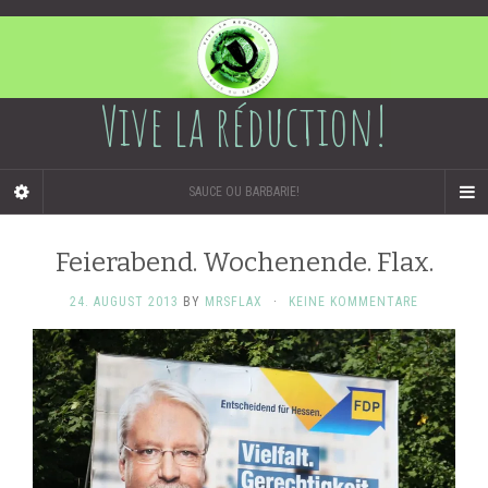
Vive la réduction!
SAUCE OU BARBARIE!
Feierabend. Wochenende. Flax.
24. AUGUST 2013
BY
MRSFLAX
·
KEINE KOMMENTARE