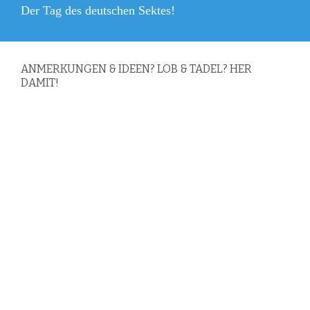
Nächster
Der Tag des deutschen Sektes!
Beitrag:
ANMERKUNGEN & IDEEN? LOB & TADEL? HER
DAMIT!