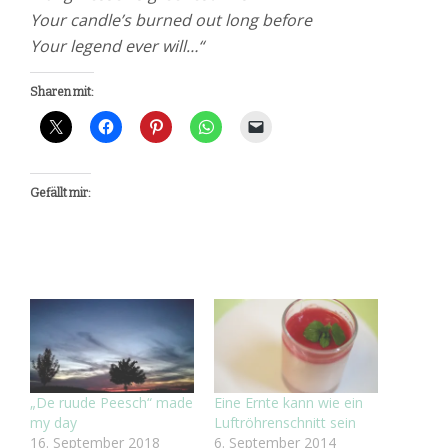
Your candle’s burned out long before
Your legend ever will…“
Sharen mit:
Gefällt mir:
„De ruude Peesch“ made
Eine Ernte kann wie ein
my day
Luftröhrenschnitt sein
16. September 2018
6. September 2014