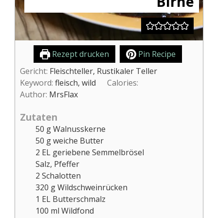
Birne
Rezept drucken
Pin Recipe
Gericht:
Fleischteller, Rustikaler Teller
Keyword:
fleisch, wild
Calories:
Author:
MrsFlax
Zutaten
50
g
Walnusskerne
50
g
weiche Butter
2
EL
geriebene Semmelbrösel
Salz, Pfeffer
2
Schalotten
320
g
Wildschweinrücken
1
EL
Butterschmalz
100
ml
Wildfond