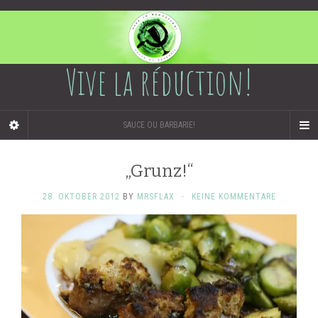
Vive la réduction!
SAUCE OU BARBARIE!
„Grunz!“
28. OKTOBER 2012
BY
MRSFLAX
·
KEINE KOMMENTARE