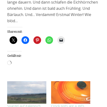
lange dauern. Und dann schlafen die Eichhörnchen
ohnehin. Und dann ist bald auch Frühling. Und
Bärlauch. Und… Verdammt! Erstmal Winter! Wie
blöd…
Sharen mit:
Gefällt mir:
Wird
geladen …
Spargel auf italienisch
Crock pots are a girl’s