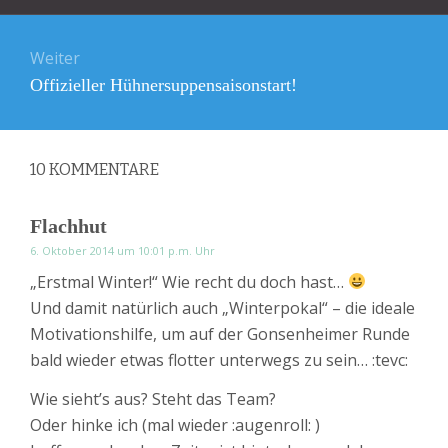
Weiter
Nächster
Offizieller Hühnersuppensaisonstart!
Beitrag:
10
KOMMENTARE
Flachhut
6. Oktober 2014 um 10:01 p.m. Uhr
„Erstmal Winter!“ Wie recht du doch hast…
Und damit natürlich auch „Winterpokal“ – die ideale
Motivationshilfe, um auf der Gonsenheimer Runde
bald wieder etwas flotter unterwegs zu sein… :tevc:
Wie sieht’s aus? Steht das Team?
Oder hinke ich (mal wieder :augenroll: )