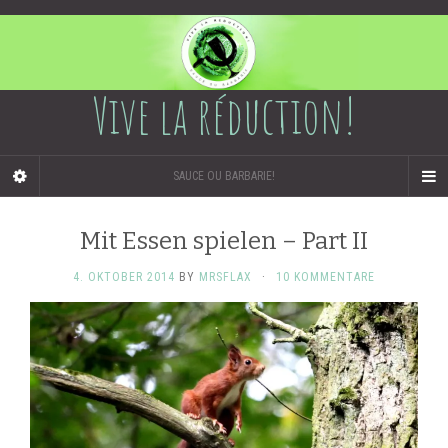
Vive la réduction!
SAUCE OU BARBARIE!
Mit Essen spielen – Part II
4. OKTOBER 2014
BY
MRSFLAX
·
10 KOMMENTARE