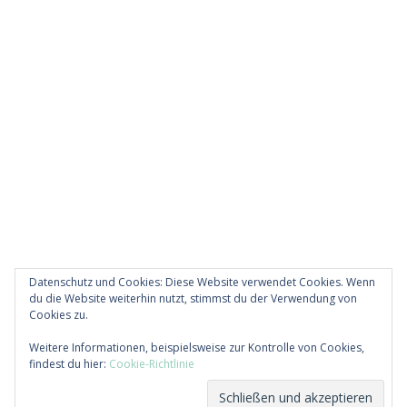
Datenschutz und Cookies: Diese Website verwendet Cookies. Wenn
du die Website weiterhin nutzt, stimmst du der Verwendung von
Cookies zu.
Diese Website verwendet Akismet, um Spam zu
Weitere Informationen, beispielsweise zur Kontrolle von Cookies,
reduzieren.
Erfahre, wie deine Kommentardaten
findest du hier:
Cookie-Richtlinie
verarbeitet werden.