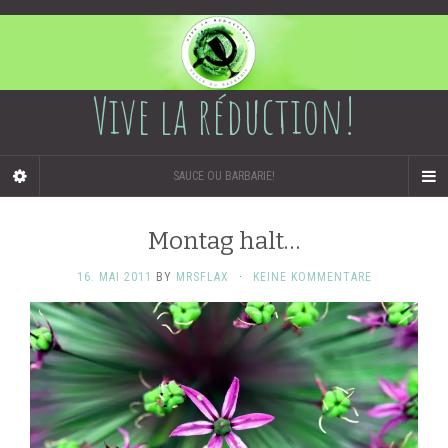
Vive la réduction!
SAUCE OU BARBARIE!
Montag halt…
16. MAI 2011
BY
MRSFLAX
·
KEINE KOMMENTARE