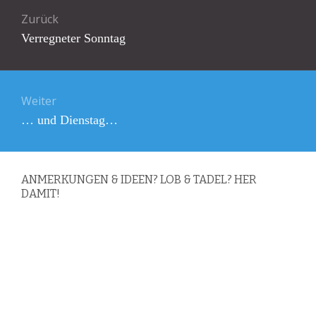
Beitragsnavigation
Zurück
Vorheriger
Verregneter Sonntag
Beitrag:
Weiter
Nächster
… und Dienstag…
Beitrag:
ANMERKUNGEN & IDEEN? LOB & TADEL? HER
DAMIT!