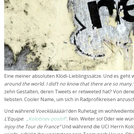
Eine meiner absoluten Klödi-Lieblingssätze. Und es geht 
around the world. I did’t no know that there are so many.
zehn Gestalten, deren Tweets er retweeted hat? Von den
liebsten. Cooler Name, um sich in Radprofikreisen anzus
Und während
Voecklääääär!
den Ruhetag im wohlvediente
L’Equipe
:
„Kolobnev positif“
. Fein. Weiter so! Oder wie w
injoy the Tour de France“
Und während die UCI Herrn Kol