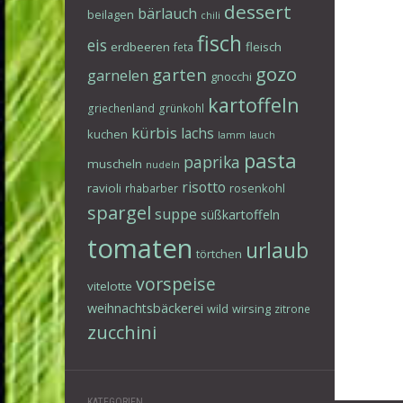
dessert
bärlauch
beilagen
chili
fisch
eis
erdbeeren
fleisch
feta
gozo
garten
garnelen
gnocchi
kartoffeln
griechenland
grünkohl
kürbis
lachs
kuchen
lamm
lauch
pasta
paprika
muscheln
nudeln
risotto
ravioli
rosenkohl
rhabarber
spargel
suppe
süßkartoffeln
tomaten
urlaub
törtchen
vorspeise
vitelotte
weihnachtsbäckerei
wild
wirsing
zitrone
zucchini
KATEGORIEN