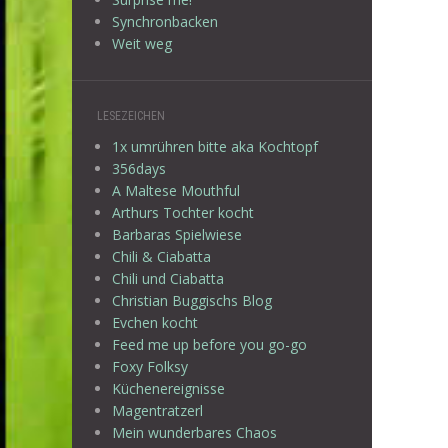
Synchronbacken
Weit weg
LESEZEICHEN
1x umrühren bitte aka Kochtopf
356days
A Maltese Mouthful
Arthurs Tochter kocht
Barbaras Spielwiese
Chili & Ciabatta
Chili und Ciabatta
Christian Buggischs Blog
Evchen kocht
Feed me up before you go-go
Foxy Folksy
Küchenereignisse
Magentratzerl
Mein wunderbares Chaos