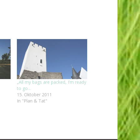
„All my bags are packed, I’m ready
to go…
15. Oktober 2011
In "Plan & Tat"