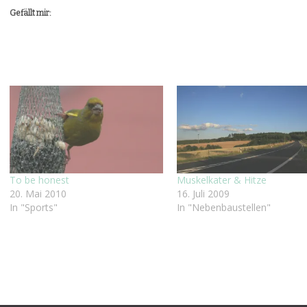
Gefällt mir:
To be honest
Muskelkater & Hitze
20. Mai 2010
16. Juli 2009
In "Sports"
In "Nebenbaustellen"