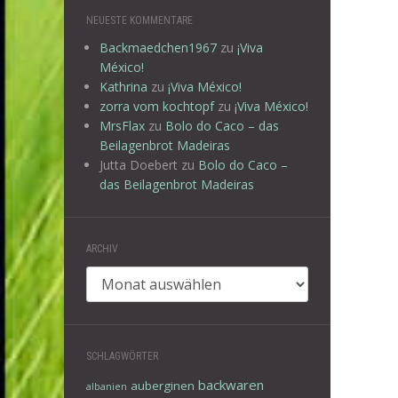
NEUESTE KOMMENTARE
Backmaedchen1967
zu
¡Viva
México!
Kathrina
zu
¡Viva México!
zorra vom kochtopf
zu
¡Viva México!
MrsFlax
zu
Bolo do Caco – das
Beilagenbrot Madeiras
Jutta Doebert
zu
Bolo do Caco –
das Beilagenbrot Madeiras
ARCHIV
Archiv
SCHLAGWÖRTER
backwaren
auberginen
albanien