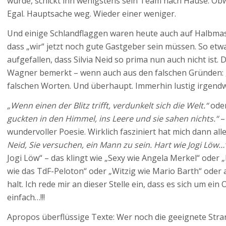
würde, schickt ihn wenigstens sein Team nach Hause. Obwo
Egal. Hauptsache weg. Wieder einer weniger.
Und einige Schlandflaggen waren heute auch auf Halbmast
dass „wir“ jetzt noch gute Gastgeber sein müssen. So etwa
aufgefallen, dass Silvia Neid so prima nun auch nicht ist. 
Wagner bemerkt – wenn auch aus den falschen Gründen:
falschen Worten. Und überhaupt. Immerhin lustig irgendw
„Wenn einen der Blitz trifft, verdunkelt sich die Welt.“
oder
guckten in den Himmel, ins Leere und sie sahen nichts.“
–
wundervoller Poesie. Wirklich fasziniert hat mich dann all
Neid, Sie versuchen, ein Mann zu sein. Hart wie Jogi Löw…
Jogi Löw“ – das klingt wie „Sexy wie Angela Merkel“ oder 
wie das TdF-Peloton“ oder „Witzig wie Mario Barth“ oder
halt. Ich rede mir an dieser Stelle ein, dass es sich um 
einfach…!!!
Apropos überflüssige Texte: Wer noch die geeignete Strand