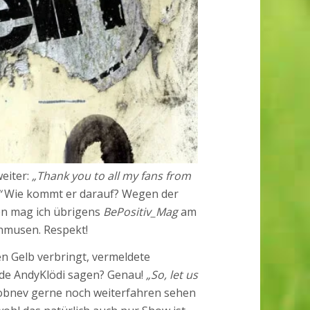
weiter:
„Thank you to all my fans from
“
Wie kommt er darauf? Wegen der
en mag ich übrigens
BePositiv_Mag
am
chmusen. Respekt!
n Gelb verbringt, vermeldete
ürde AndyKlödi sagen? Genau!
„So, let us
obnev gerne noch weiterfahren sehen