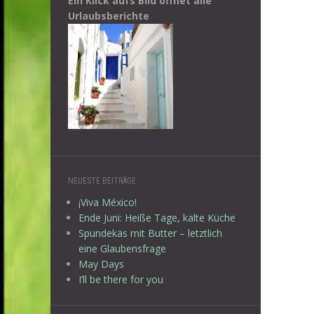
Ein Klick aufs Bild öffnet alle
Urlaubsberichte
NEUESTE BEITRÄGE
¡Viva México!
Ende Juni: Heiße Tage, kalte Küche
Spundekäs mit Butter – letztlich
eine Glaubensfrage
May Days
I’ll be there for you