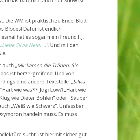
hl das natürlich auch nur Show ist.
. Die WM ist praktisch zu Ende. Blöd,
s Blödes! Dafür ist endlich
Diesmal hat es sogar mein Freund F.J.
„Liebe Silvia Neid, …“
. Und mit den
ie.
 auch „
Mir kamen die Tränen. Sie
 das ist herzergreifend! Und von
erdings eine andere Textstelle:
„Silvia
“
Hart wie was?!?! Jogi Löw?! „Hart wie
„Klug wie Dieter Bohlen“ oder „Sauber
 auch „Weiß wie Schwarz“. Unfassbar
ein Oxymoron handeln muss. Es muss
lektüre sucht, ist hiermit sicher gut