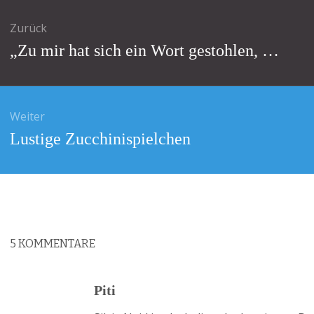
agsnavigation
Zurück
Vorheriger
„Zu mir hat sich ein Wort gestohlen, …
Beitrag:
Weiter
Nächster
Lustige Zucchinispielchen
Beitrag:
5
KOMMENTARE
Piti