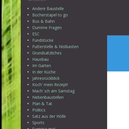
Beitr
Andere Baustelle
Bücherstapel to go
Bus & Bahn
Dumme Fragen
ESC
Fundstücke
Futterstelle & Nistkasten
Grundsätzliches
Hausbau
Im Garten
In der Küche
Jahresrückblick
Koch' mein Rezept!
Mach' ich am Samstag
Nebenbaustellen
Plan & Tat
Politics
Satz aus der Hölle
Sports
Surprise me!