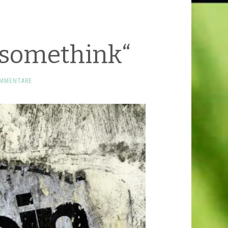
ay somethink“
OMMENTARE