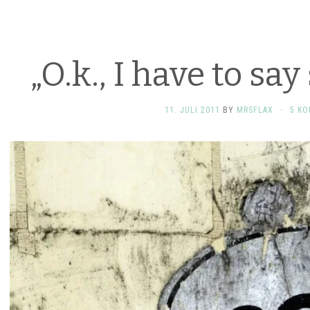
„O.k., I have to s
11. JULI 2011
BY
MRSFLAX
·
5 K