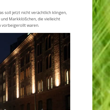
soll jetzt nicht verächtlich klingen,
nd Markklößchen, die vielleicht
n vorbeigerollt waren.