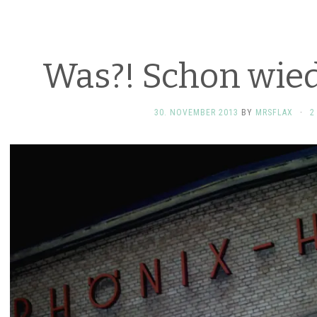
Was?! Schon wied
30. NOVEMBER 2013
BY
MRSFLAX
·
2