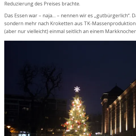
Reduzierung des Preises brachte.
Das Essen war – naja… – nennen wir es „gutbürgerlich“. Das 
sondern mehr nach Kroketten aus TK-Massenproduktion u
(aber nur vielleicht) einmal seitlich an einem Markknoche