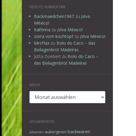
NEUESTE KOMMENTARE
Backmaedchen1967
zu
¡Viva
México!
Kathrina
zu
¡Viva México!
zorra vom kochtopf
zu
¡Viva México!
MrsFlax
zu
Bolo do Caco – das
Beilagenbrot Madeiras
Jutta Doebert
zu
Bolo do Caco –
das Beilagenbrot Madeiras
ARCHIV
Archiv
SCHLAGWÖRTER
backwaren
auberginen
albanien