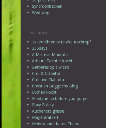
Synchronbacken
Weit weg
LESEZEICHEN
1x umrühren bitte aka Kochtopf
356days
A Maltese Mouthful
Arthurs Tochter kocht
Barbaras Spielwiese
Chili & Ciabatta
Chili und Ciabatta
Christian Buggischs Blog
Evchen kocht
Feed me up before you go-go
Foxy Folksy
Küchenereignisse
Magentratzerl
Mein wunderbares Chaos