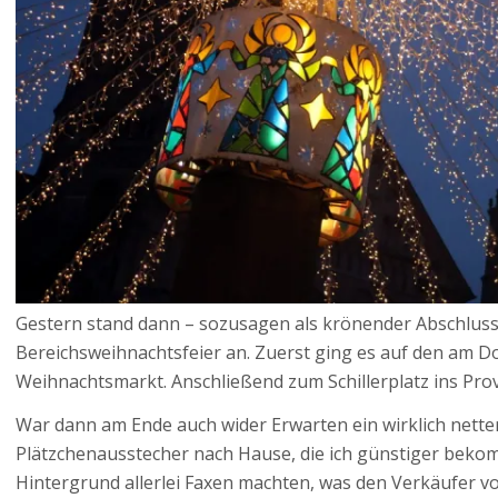
Gestern stand dann – sozusagen als krönender Abschluss 
Bereichsweihnachtsfeier an. Zuerst ging es auf den am 
Weihnachtsmarkt. Anschließend zum Schillerplatz ins Pr
War dann am Ende auch wider Erwarten ein wirklich netter
Plätzchenausstecher nach Hause, die ich günstiger bekom
Hintergrund allerlei Faxen machten, was den Verkäufer vo