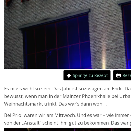
Springe zu Rezept
Reze
Es muss wohl so sein. Das Jahr ist sozusagen am Ende. D
bewusst, wenn man in der Mainzer Phoenixhalle bei Urban
Weihnachtsmarkt trinkt. Das war’s dann wohl…
Bei Priol waren wir am Mittwoch. Und es war – wie immer
von der „Anstalt“ scheint ihm gut zu bekommen. Das war 