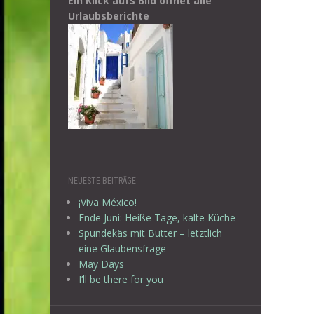
Ein Klick aufs Bild öffnet alle
Urlaubsberichte
NEUESTE BEITRÄGE
¡Viva México!
Ende Juni: Heiße Tage, kalte Küche
Spundekäs mit Butter – letztlich
eine Glaubensfrage
May Days
I’ll be there for you