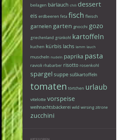
dessert
bärlauch
beilagen
chili
fisch
eis
erdbeeren
fleisch
feta
gozo
garten
garnelen
gnocchi
kartoffeln
griechenland
grünkohl
kürbis
lachs
kuchen
lamm
lauch
pasta
paprika
muscheln
nudeln
risotto
ravioli
rosenkohl
rhabarber
spargel
suppe
süßkartoffeln
tomaten
urlaub
törtchen
vorspeise
vitelotte
weihnachtsbäckerei
wild
wirsing
zitrone
zucchini
KATEGORIEN