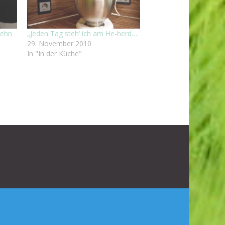
zehn
„Jeden Tag steh‘ ich am He-herd…
29. November 2010
In "In der Küche"