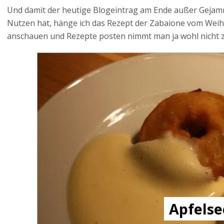
Und damit der heutige Blogeintrag am Ende außer Gejam
Nutzen hat, hänge ich das Rezept der Zabaione vom Wei
anschauen und Rezepte posten nimmt man ja wohl nicht z
Apfelse