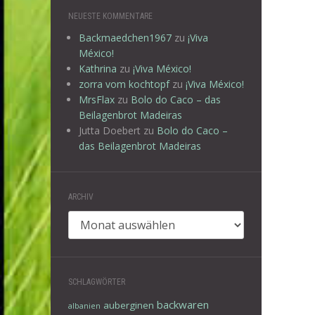
NEUESTE KOMMENTARE
Backmaedchen1967
zu
¡Viva
México!
Kathrina
zu
¡Viva México!
zorra vom kochtopf
zu
¡Viva México!
MrsFlax
zu
Bolo do Caco – das
Beilagenbrot Madeiras
Jutta Doebert
zu
Bolo do Caco –
das Beilagenbrot Madeiras
ARCHIV
Archiv
SCHLAGWÖRTER
backwaren
auberginen
albanien