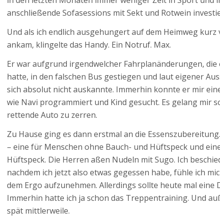
in den letzten Monaten immer weniger Zeit in Sport und 
anschließende Sofasessions mit Sekt und Rotwein investi
Und als ich endlich ausgehungert auf dem Heimweg kurz
ankam, klingelte das Handy. Ein Notruf. Max.
Er war aufgrund irgendwelcher Fahrplanänderungen, die er
hatte, in den falschen Bus gestiegen und laut eigener 
sich absolut nicht auskannte. Immerhin konnte er mir ei
wie Navi programmiert und Kind gesucht. Es gelang mir sch
rettende Auto zu zerren.
Zu Hause ging es dann erstmal an die Essenszubereitung.
– eine für Menschen ohne Bauch- und Hüftspeck und ein
Hüftspeck. Die Herren aßen Nudeln mit Sugo. Ich beschi
nachdem ich jetzt also etwas gegessen habe, fühle ich mi
dem Ergo aufzunehmen. Allerdings sollte heute mal eine D
Immerhin hatte ich ja schon das Treppentraining. Und au
spät mittlerweile.