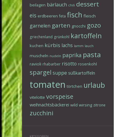
dessert
bärlauch
beilagen
chili
fisch
eis
erdbeeren
fleisch
feta
gozo
garten
garnelen
gnocchi
kartoffeln
griechenland
grünkohl
kürbis
lachs
kuchen
lamm
lauch
pasta
paprika
muscheln
nudeln
risotto
ravioli
rosenkohl
rhabarber
spargel
suppe
süßkartoffeln
tomaten
urlaub
törtchen
vorspeise
vitelotte
weihnachtsbäckerei
wild
wirsing
zitrone
zucchini
KATEGORIEN