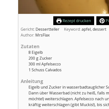
Rezept drucken
Pi
Gericht:
Dessertteller
Keyword:
apfel, dessert
Author:
MrsFlax
Zutaten
8
Eigelb
200
g
Zucker
300
ml
Apfelsecco
1
Schuss Calvados
Anleitung
Eigelb und Zucker in wasserbadtauglicher S
Dann über Wasserbad (nicht zu heiß, falls 
möchte!) weiterschlagen. Apfelsecco nach 
kräftig weiterschlagen (gibt Muckis!), bis s