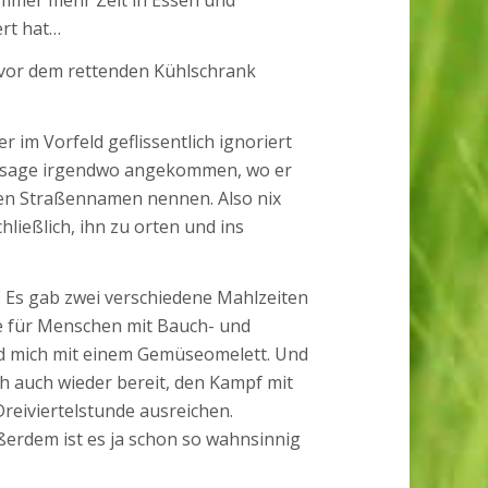
immer mehr Zeit in Essen und
ert hat…
 vor dem rettenden Kühlschrank
 im Vorfeld geflissentlich ignoriert
Aussage irgendwo angekommen, wo er
nen Straßennamen nennen. Also nix
ließlich, ihn zu orten und ins
 Es gab zwei verschiedene Mahlzeiten
e für Menschen mit Bauch- und
ed mich mit einem Gemüseomelett. Und
ch auch wieder bereit, den Kampf mit
reiviertelstunde ausreichen.
ßerdem ist es ja schon so wahnsinnig