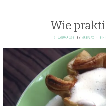
Wie prakti
3. JANUAR 2011
BY
MRSFLAX
·
EIN