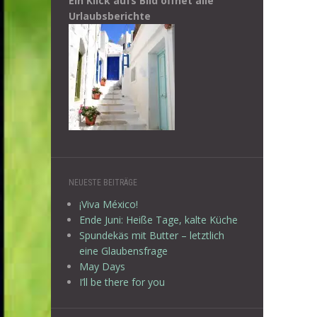
Ein Klick aufs Bild öffnet alle
Urlaubsberichte
NEUESTE BEITRÄGE
¡Viva México!
Ende Juni: Heiße Tage, kalte Küche
Spundekäs mit Butter – letztlich
eine Glaubensfrage
May Days
I’ll be there for you