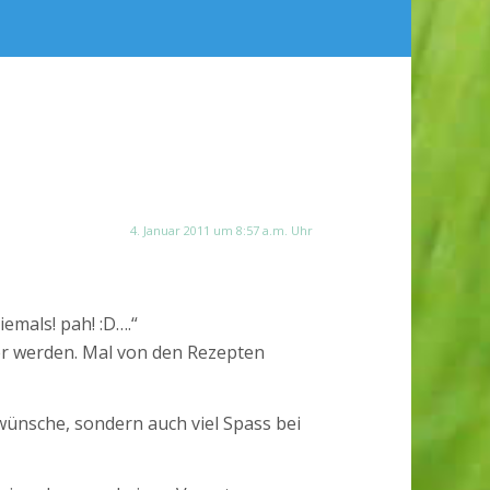
4. Januar 2011 um 8:57 a.m. Uhr
iemals! pah! :D….“
hier werden. Mal von den Rezepten
 wünsche, sondern auch viel Spass bei