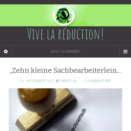
Vive la réduction!
SAUCE OU BARBARIE!
„Zehn kleine Sachbearbeiterlein…
16. NOVEMBER 2012
BY
MRSFLAX
·
2 KOMMENTARE