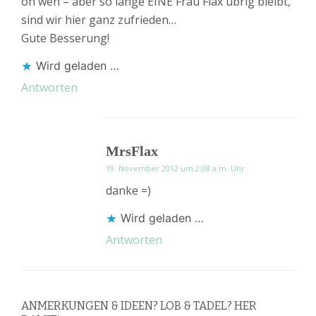
oh weh – aber so lange EINE Frau Flax übrig bleibt,
sind wir hier ganz zufrieden…
Gute Besserung!
Wird geladen …
Antworten
MrsFlax
19. November 2012 um 2:08 a.m. Uhr
danke =)
Wird geladen …
Antworten
ANMERKUNGEN & IDEEN? LOB & TADEL? HER