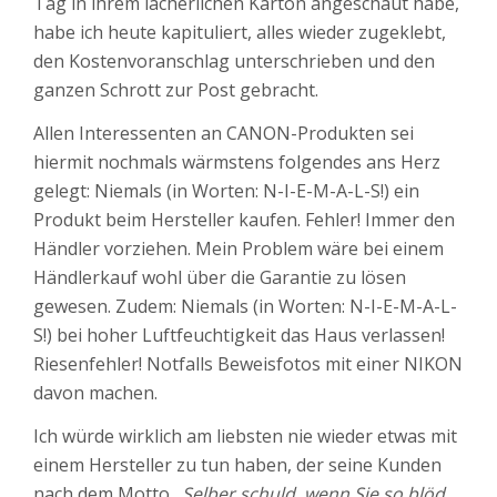
Tag in ihrem lächerlichen Karton angeschaut habe,
habe ich heute kapituliert, alles wieder zugeklebt,
den Kostenvoranschlag unterschrieben und den
ganzen Schrott zur Post gebracht.
Allen Interessenten an CANON-Produkten sei
hiermit nochmals wärmstens folgendes ans Herz
gelegt: Niemals (in Worten: N-I-E-M-A-L-S!) ein
Produkt beim Hersteller kaufen. Fehler! Immer den
Händler vorziehen. Mein Problem wäre bei einem
Händlerkauf wohl über die Garantie zu lösen
gewesen. Zudem: Niemals (in Worten: N-I-E-M-A-L-
S!) bei hoher Luftfeuchtigkeit das Haus verlassen!
Riesenfehler! Notfalls Beweisfotos mit einer NIKON
davon machen.
Ich würde wirklich am liebsten nie wieder etwas mit
einem Hersteller zu tun haben, der seine Kunden
nach dem Motto
„Selber schuld, wenn Sie so blöd