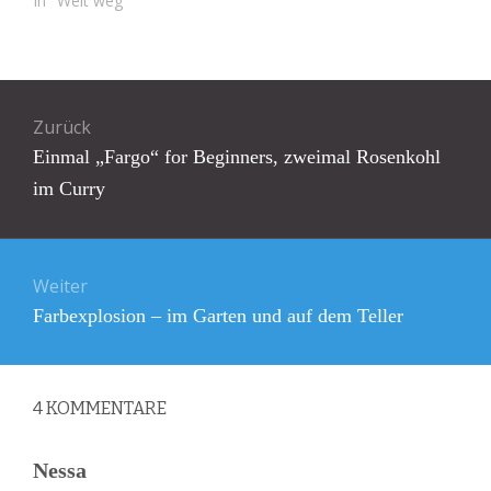
In "Weit weg"
Beitragsnavigation
Zurück
Vorheriger
Einmal „Fargo“ for Beginners, zweimal Rosenkohl
Beitrag:
im Curry
Weiter
Nächster
Farbexplosion – im Garten und auf dem Teller
Beitrag:
4
KOMMENTARE
Nessa