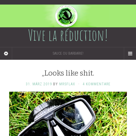
Vive la réduction!
SAUCE OU BARBARIE!
„Looks like shit.
31. MÄRZ 2019
BY
MRSFLAX
·
4 KOMMENTARE