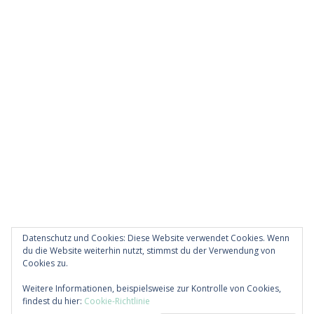
Datenschutz und Cookies: Diese Website verwendet Cookies. Wenn
du die Website weiterhin nutzt, stimmst du der Verwendung von
Cookies zu.
Diese Website verwendet Akismet, um Spam zu
Weitere Informationen, beispielsweise zur Kontrolle von Cookies,
reduzieren.
Erfahre, wie deine Kommentardaten
findest du hier:
Cookie-Richtlinie