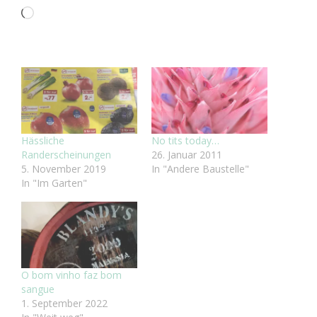
Wird
geladen …
Hässliche
No tits today…
Randerscheinungen
26. Januar 2011
5. November 2019
In "Andere Baustelle"
In "Im Garten"
O bom vinho faz bom
sangue
1. September 2022