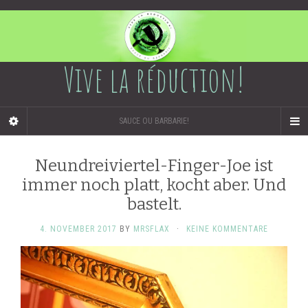
Vive la réduction!
SAUCE OU BARBARIE!
Neundreiviertel-Finger-Joe ist
immer noch platt, kocht aber. Und
bastelt.
4. NOVEMBER 2017
BY
MRSFLAX
·
KEINE KOMMENTARE