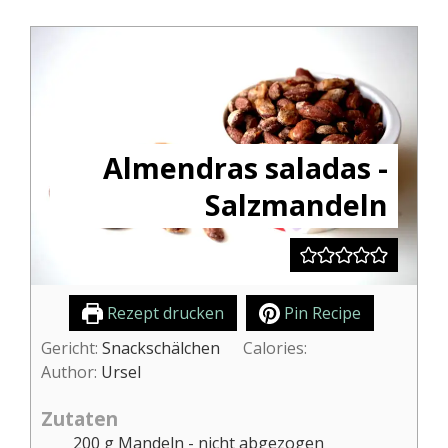
Almendras saladas -
Salzmandeln
Rezept drucken
Pin Recipe
Gericht:
Snackschälchen
Calories:
Author:
Ursel
Zutaten
200
g
Mandeln - nicht abgezogen