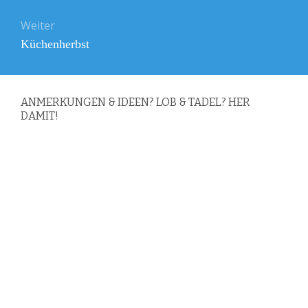
Weiter
Nächster
Küchenherbst
Beitrag:
ANMERKUNGEN & IDEEN? LOB & TADEL? HER
DAMIT!