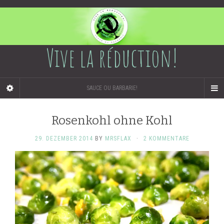
Vive la réduction!
SAUCE OU BARBARIE!
Rosenkohl ohne Kohl
29. DEZEMBER 2014
BY
MRSFLAX
·
2 KOMMENTARE