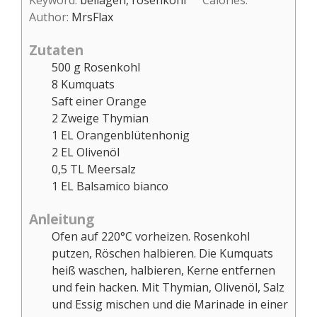
Keyword:
beilagen, rosenkohl
Calories:
Author:
MrsFlax
Zutaten
500
g
Rosenkohl
8
Kumquats
Saft einer Orange
2
Zweige
Thymian
1
EL
Orangenblütenhonig
2
EL
Olivenöl
0,5
TL
Meersalz
1
EL
Balsamico bianco
Anleitung
Ofen auf 220°C vorheizen. Rosenkohl
putzen, Röschen halbieren. Die Kumquats
heiß waschen, halbieren, Kerne entfernen
und fein hacken. Mit Thymian, Olivenöl, Salz
und Essig mischen und die Marinade in einer