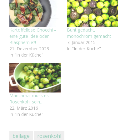
Kartoffellose Gnocchi –
Bunt gedacht,
eine gute Idee oder
monochrom gemacht
Blasphemie?!
7. Januar 2015
21. Dezember 2023
In "In der Küche"
In "In der Küche"
Manchmal muss es
Rosenkohl sein…
22. März 2016
In "In der Küche"
beilage
rosenkohl