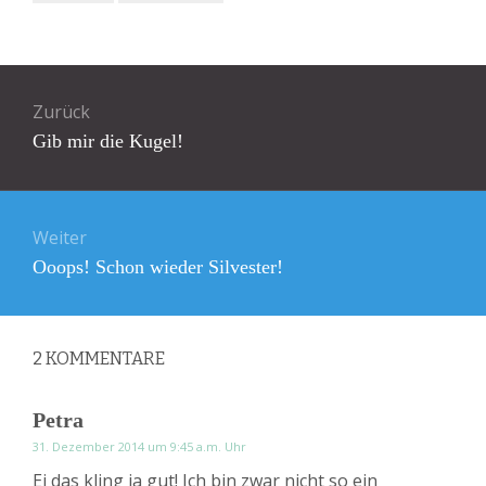
Beitragsnavigation
Zurück
Vorheriger
Gib mir die Kugel!
Beitrag:
Weiter
Nächster
Ooops! Schon wieder Silvester!
Beitrag:
2
KOMMENTARE
Petra
31. Dezember 2014 um 9:45 a.m. Uhr
Ei das kling ja gut! Ich bin zwar nicht so ein