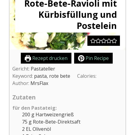
Rote-Bete-Ravioli mit
Kürbisfüllung und
Postelein
Rezept drucken
Pin Recipe
Gericht:
Pastateller
Keyword:
pasta, rote bete
Calories:
Author:
MrsFlax
Zutaten
für den Pastateig:
200
g
Hartweizengrieß
75
g
Rote-Bete-Direktsaft
2
EL
Olivenöl