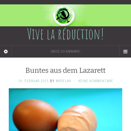
Vive la réduction!
SAUCE OU BARBARIE!
Buntes aus dem Lazarett
16. FEBRUAR 2015
BY
MRSFLAX
·
KEINE KOMMENTARE