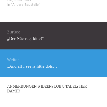
In "Andere Baustelle"
Beitragsnavigation
Zurück
Vorheriger
„Der Nächste, bitte!“
Beitrag:
Weiter
Nächster
„And all I see is little dots…
Beitrag:
ANMERKUNGEN & IDEEN? LOB & TADEL? HER
DAMIT!