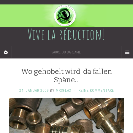
Vive la réduction!
SAUCE OU BARBARIE!
Wo gehobelt wird, da fallen
Späne…
24. JANUAR 2009
BY
MRSFLAX
·
KEINE KOMMENTARE