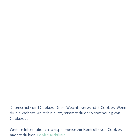
Datenschutz und Cookies: Diese Website verwendet Cookies. Wenn
du die Website weiterhin nutzt, stimmst du der Verwendung von
Cookies zu.
Diese Website verwendet Akismet, um Spam zu
Weitere Informationen, beispielsweise zur Kontrolle von Cookies,
reduzieren.
Erfahre, wie deine Kommentardaten
findest du hier:
Cookie-Richtlinie