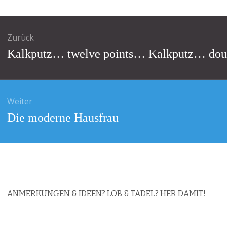
agsnavigation
Zurück
Vorheriger
Kalkputz… twelve points… Kalkputz… dou
Beitrag:
Weiter
Nächster
Die moderne Hausfrau
Beitrag:
ANMERKUNGEN & IDEEN? LOB & TADEL? HER DAMIT!