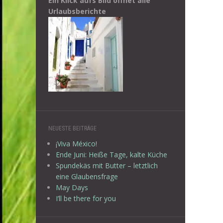
Ein Klick aufs Bild öffnet alle
Urlaubsberichte
NEUESTE BEITRÄGE
¡Viva México!
Ende Juni: Heiße Tage, kalte Küche
Spundekäs mit Butter – letztlich
eine Glaubensfrage
May Days
I’ll be there for you