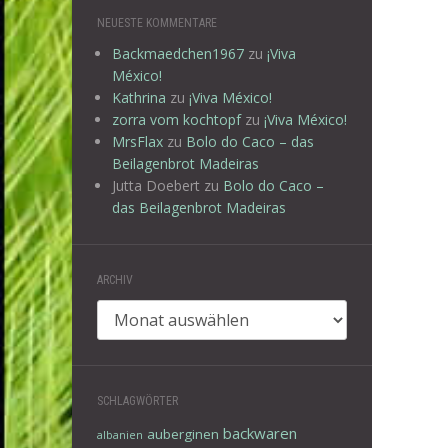
NEUESTE KOMMENTARE
Backmaedchen1967
zu
¡Viva
México!
Kathrina
zu
¡Viva México!
zorra vom kochtopf
zu
¡Viva México!
MrsFlax
zu
Bolo do Caco – das
Beilagenbrot Madeiras
Jutta Doebert
zu
Bolo do Caco –
das Beilagenbrot Madeiras
ARCHIV
Archiv
SCHLAGWÖRTER
backwaren
auberginen
albanien