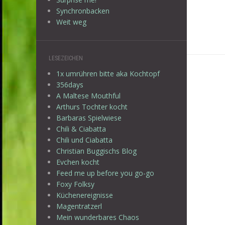
Synchronbacken
Weit weg
LESEZEICHEN
1x umrühren bitte aka Kochtopf
356days
A Maltese Mouthful
Arthurs Tochter kocht
Barbaras Spielwiese
Chili & Ciabatta
Chili und Ciabatta
Christian Buggischs Blog
Evchen kocht
Feed me up before you go-go
Foxy Folksy
Küchenereignisse
Magentratzerl
Mein wunderbares Chaos