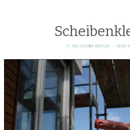
Scheibenkle
17. MAI 2009
BY
MRSFLAX
·
KEINE 