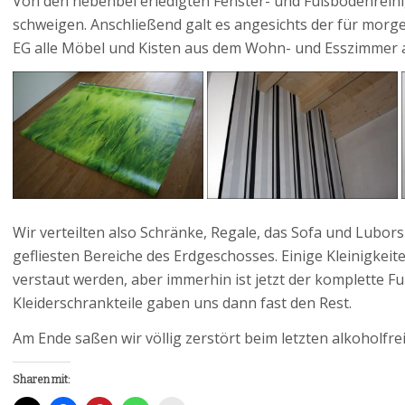
Von den nebenbei erledigten Fenster- und Fußbodenrein
schweigen. Anschließend galt es angesichts der für mor
EG alle Möbel und Kisten aus dem Wohn- und Esszimmer
Wir verteilten also Schränke, Regale, das Sofa und Lubo
gefliesten Bereiche des Erdgeschosses. Einige Kleinigkei
verstaut werden, aber immerhin ist jetzt der komplette F
Kleiderschrankteile gaben uns dann fast den Rest.
Am Ende saßen wir völlig zerstört beim letzten alkoholfre
Sharen mit: