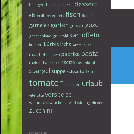
dessert
bärlauch
beilagen
chili
Beitr
fisch
eis
erdbeeren
fleisch
feta
gozo
garten
garnelen
gnocchi
kartoffeln
griechenland
grünkohl
kürbis
lachs
kuchen
lamm
lauch
pasta
paprika
muscheln
nudeln
risotto
ravioli
rosenkohl
rhabarber
spargel
suppe
süßkartoffeln
tomaten
urlaub
törtchen
vorspeise
vitelotte
weihnachtsbäckerei
wild
wirsing
zitrone
zucchini
KATEGORIEN