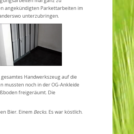
igungsarbeiten mal ganz zu
gen angekündigten Parkettarbeiten im
 anderswo unterzubringen.
rs gesamtes Handwerkszeug auf die
ten mussten noch in der OG-Ankleide
ußboden freigeräumt. Die
ien Bier. Einem
Becks
. Es war köstlich.