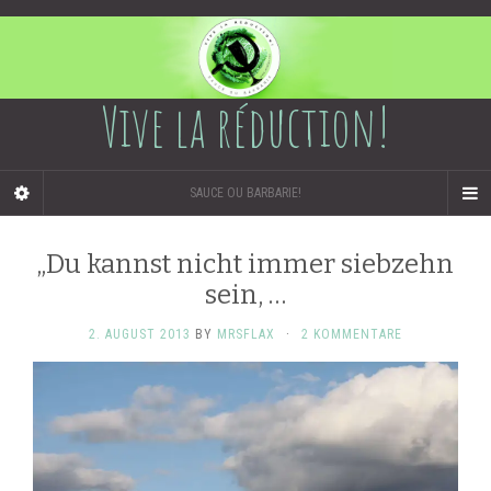
Vive la réduction!
SAUCE OU BARBARIE!
„Du kannst nicht immer siebzehn
sein, …
2. AUGUST 2013
BY
MRSFLAX
·
2 KOMMENTARE