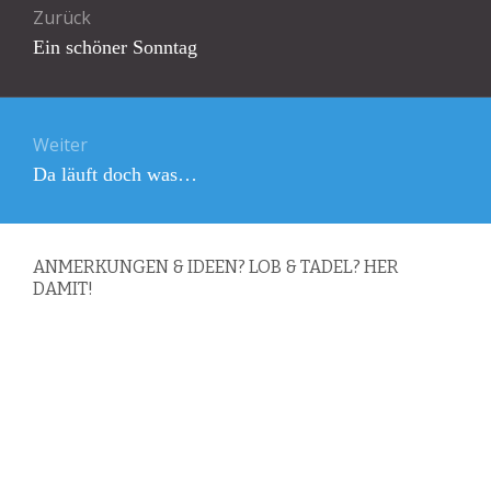
Zurück
Vorheriger
Ein schöner Sonntag
Beitrag:
Weiter
Nächster
Da läuft doch was…
Beitrag:
ANMERKUNGEN & IDEEN? LOB & TADEL? HER
DAMIT!