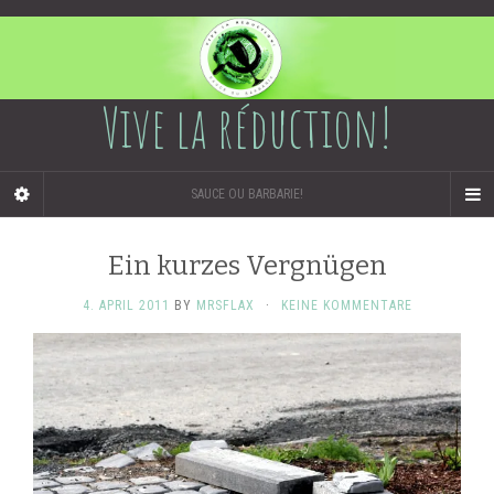
Vive la réduction!
SAUCE OU BARBARIE!
Ein kurzes Vergnügen
4. APRIL 2011
BY
MRSFLAX
·
KEINE KOMMENTARE