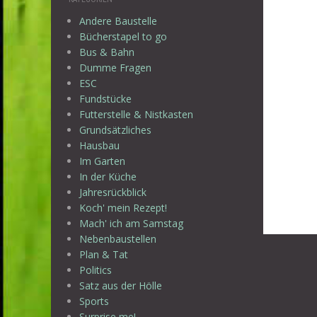
Andere Baustelle
Bücherstapel to go
Bus & Bahn
Dumme Fragen
ESC
Fundstücke
Futterstelle & Nistkasten
Grundsätzliches
Hausbau
Im Garten
In der Küche
Jahresrückblick
Koch' mein Rezept!
Mach' ich am Samstag
Nebenbaustellen
Beitr
Plan & Tat
Politics
Satz aus der Hölle
Sports
Surprise me!