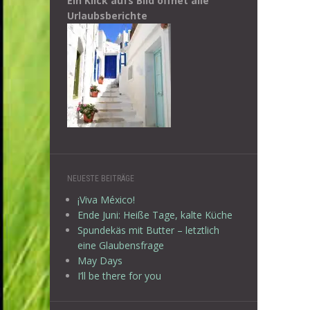
Ein Klick aufs Bild öffnet alle
Urlaubsberichte
NEUESTE BEITRÄGE
¡Viva México!
Ende Juni: Heiße Tage, kalte Küche
Spundekäs mit Butter – letztlich
eine Glaubensfrage
May Days
I’ll be there for you