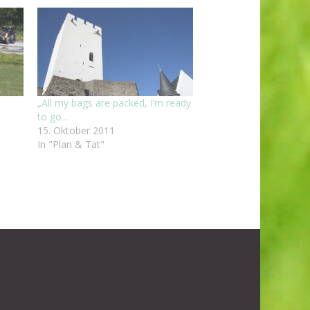
„All my bags are packed, I’m ready
to go…
15. Oktober 2011
In "Plan & Tat"