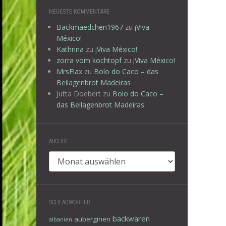
NEUESTE KOMMENTARE
Backmaedchen1967
zu
¡Viva
México!
Kathrina
zu
¡Viva México!
zorra vom kochtopf
zu
¡Viva México!
MrsFlax
zu
Bolo do Caco – das
Beilagenbrot Madeiras
Jutta Doebert
zu
Bolo do Caco –
das Beilagenbrot Madeiras
ARCHIV
Archiv
SCHLAGWÖRTER
backwaren
auberginen
albanien