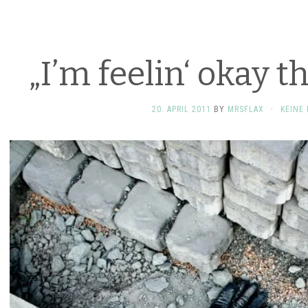
„I’m feelin‘ okay 
20. APRIL 2011
BY
MRSFLAX
·
KEINE