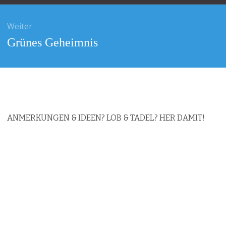
Weiter
Nächster
Grünes Geheimnis
Beitrag:
ANMERKUNGEN & IDEEN? LOB & TADEL? HER DAMIT!