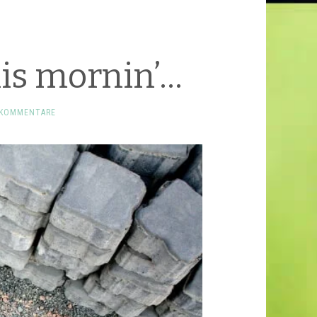
this mornin’…
 KOMMENTARE