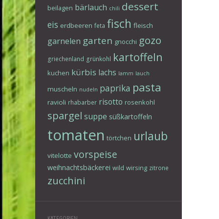
dessert
bärlauch
beilagen
chili
fisch
eis
erdbeeren
fleisch
feta
gozo
garten
garnelen
gnocchi
kartoffeln
griechenland
grünkohl
kürbis
lachs
kuchen
lamm
lauch
pasta
paprika
muscheln
nudeln
risotto
ravioli
rosenkohl
rhabarber
spargel
suppe
süßkartoffeln
tomaten
urlaub
törtchen
vorspeise
vitelotte
weihnachtsbäckerei
wild
wirsing
zitrone
zucchini
KATEGORIEN