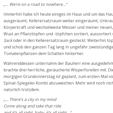
„… We’re on a road to nowhere…“
Immerhin habe ich heute einiges im Haus und um das Hau
ausgeräumt, Kellerersatzraum weiter eingeräumt, Unkraut 
Körperkraft und wechselweise Messer und meiner neuen, k
Wust an Pflanztöpfen und -töpfchen sortiert, aussortier
Sack
oder in den Kellerersatzraum gesteckt. Weiterhin to
und schob den ganzen Tag lang in ungefähr zweistündig
Tomatenpflanzen dem Schatten hinterher.
Währenddessen unternahm der Bauherr eine ausgedehnt
brachte drei herrliche, geräucherte Wisperforellen mit. Di
morgigen Gründonnerstag ist geplant, zum ersten Mal von 
Spinat-Spiegelei-Kombi abzuweichen. Mehr wird noch nicht
natürlich trotzdem.
„… There’s a city in my mind
Come along and take that ride
and it’s all right, baby, it’s all right…“