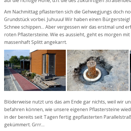
auf die richtige Höhe, d.h. die des zukünftigen Straßenbel
Am Nachmittag pflasterten sich die Gehwegjungs doch n
Grundstück vorbei. Juhuuu! Wir haben einen Bürgersteig!
Schnee schippen… Aber vergessen wir das erstmal und erf
roten Pflastersteine. Wie es aussieht, geht es morgen mit
massenhaft Splitt angekarrt.
Blöderweise nutzt uns das am Ende gar nichts, weil wir u
befahren können, wie unsere eigenen Pflastersteine wiede
in der bereits seit Tagen fertig gepflasterten Parallelst
gekümmert. Grrr…