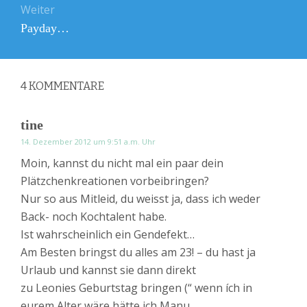
Weiter
Nächster
Payday…
Beitrag:
4
KOMMENTARE
tine
14. Dezember 2012 um 9:51 a.m. Uhr
Moin, kannst du nicht mal ein paar dein
Plätzchenkreationen vorbeibringen?
Nur so aus Mitleid, du weisst ja, dass ich weder
Back- noch Kochtalent habe.
Ist wahrscheinlich ein Gendefekt…
Am Besten bringst du alles am 23! – du hast ja
Urlaub und kannst sie dann direkt
zu Leonies Geburtstag bringen (“ wenn ích in
eurem Alter wäre hätte ich Manu