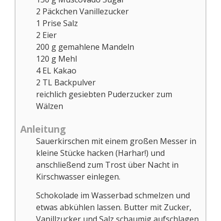
2
Päckchen Vanillezucker
1
Prise
Salz
2
Eier
200
g
gemahlene Mandeln
120
g
Mehl
4
EL
Kakao
2
TL
Backpulver
reichlich gesiebten Puderzucker zum
Wälzen
Anleitung
Sauerkirschen mit einem großen Messer in
kleine Stücke hacken (Harhar!) und
anschließend zum Trost über Nacht in
Kirschwasser einlegen.
Schokolade im Wasserbad schmelzen und
etwas abkühlen lassen. Butter mit Zucker,
Vanillzucker und Salz schaumig aufschlagen.