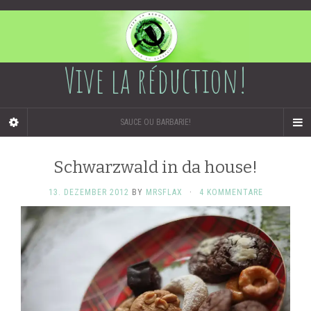
Vive la réduction!
SAUCE OU BARBARIE!
Schwarzwald in da house!
13. DEZEMBER 2012
BY
MRSFLAX
·
4 KOMMENTARE