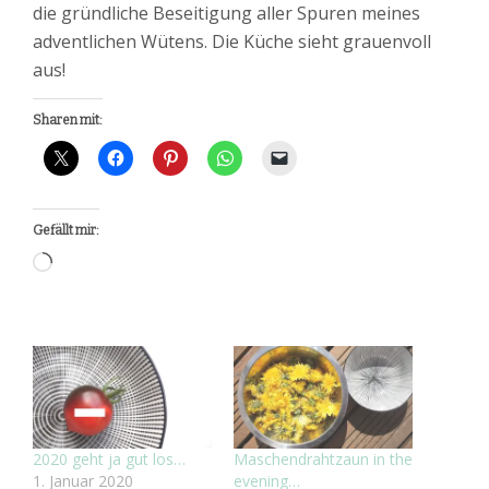
die gründliche Beseitigung aller Spuren meines
adventlichen Wütens. Die Küche sieht grauenvoll
aus!
Sharen mit:
Gefällt mir:
Wird
geladen …
2020 geht ja gut los…
Maschendrahtzaun in the
1. Januar 2020
evening…