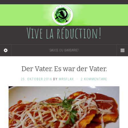
Vive la réduction!
SAUCE OU BARBARIE!
Der Vater. Es war der Vater.
25. OKTOBER 2016
BY
MRSFLAX
·
2 KOMMENTARE