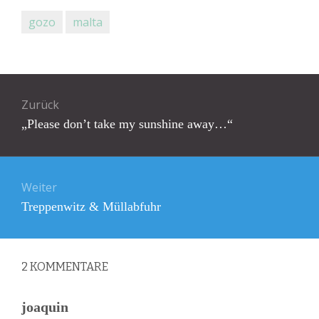
gozo
malta
Beitragsnavigation
Zurück
Vorheriger
„Please don’t take my sunshine away…“
Beitrag:
Weiter
Nächster
Treppenwitz & Müllabfuhr
Beitrag:
2
KOMMENTARE
joaquin