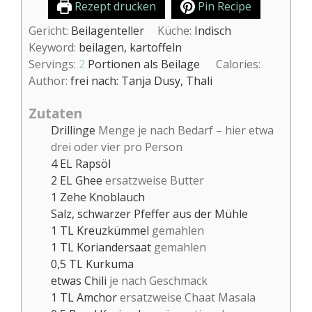
Rezept drucken
Pin Recipe
Gericht:
Beilagenteller
Küche:
Indisch
Keyword:
beilagen, kartoffeln
Servings:
2
Portionen als Beilage
Calories:
Author:
frei nach: Tanja Dusy, Thali
Zutaten
Drillinge
Menge je nach Bedarf – hier etwa
drei oder vier pro Person
4
EL
Rapsöl
2
EL
Ghee
ersatzweise Butter
1
Zehe
Knoblauch
Salz, schwarzer Pfeffer aus der Mühle
1
TL
Kreuzkümmel
gemahlen
1
TL
Koriandersaat
gemahlen
0,5
TL
Kurkuma
etwas
Chili
je nach Geschmack
1
TL
Amchor
ersatzweise Chaat Masala