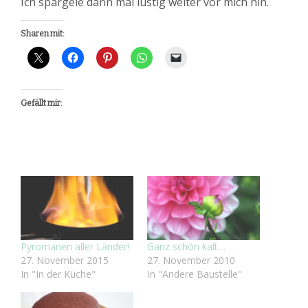
Ich spargele dann mal lustig weiter vor mich hin.
Sharen mit:
Gefällt mir:
Pyromanen aller Länder!
Ganz schön kalt…
27. November 2015
27. November 2010
In "In der Küche"
In "Andere Baustelle"