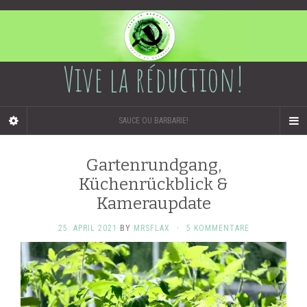
Vive la réduction!
SAUCE OU BARBARIE!
Gartenrundgang,
Küchenrückblick &
Kameraupdate
25. APRIL 2021
BY
MRSFLAX
·
5 KOMMENTARE