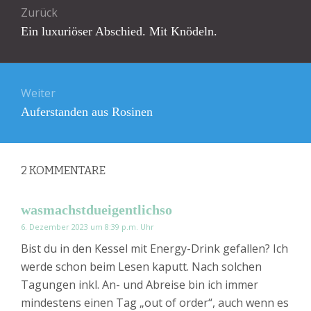
Zurück
Vorheriger
Ein luxuriöser Abschied. Mit Knödeln.
Beitrag:
Weiter
Nächster
Auferstanden aus Rosinen
Beitrag:
2
KOMMENTARE
wasmachstdueigentlichso
6. Dezember 2023 um 8:39 p.m. Uhr
Bist du in den Kessel mit Energy-Drink gefallen? Ich
werde schon beim Lesen kaputt. Nach solchen
Tagungen inkl. An- und Abreise bin ich immer
mindestens einen Tag „out of order“, auch wenn es