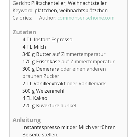
Gericht:
Plätzchenteller, Weihnachtsteller
Keyword:
plätzchen, weihnachtsplätzchen
Calories:
Author:
commonsensehome.com
Zutaten
4
TL
Instant Espresso
4
TL
Milch
340
g
Butter
auf Zimmertemperatur
170
g
Frischkäse
auf Zimmertemperatur
300
g
Demerara
oder einen anderen
braunen Zucker
2
TL
Vanilleextrakt
oder Vanillemark
500
g
Weizenmehl
4
EL
Kakao
220
g
Kuvertüre
dunkel
Anleitung
Instantespresso mit der Milch verrühren.
Beiseite stellen.