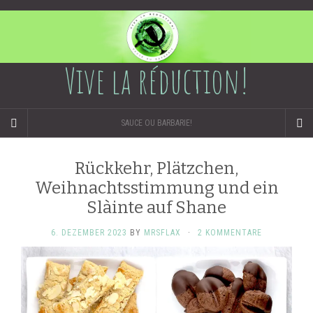
Vive la réduction!
SAUCE OU BARBARIE!
Rückkehr, Plätzchen,
Weihnachtsstimmung und ein
Slàinte auf Shane
6. DEZEMBER 2023
BY
MRSFLAX
·
2 KOMMENTARE