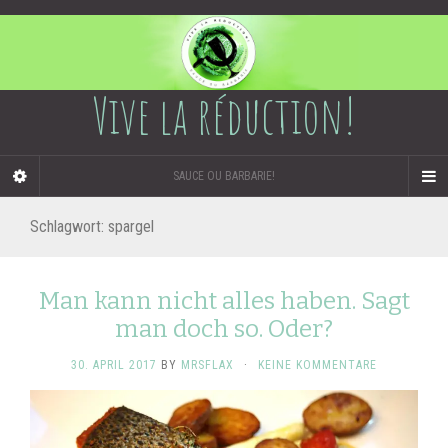
Vive la réduction!
SAUCE OU BARBARIE!
Schlagwort:
spargel
Man kann nicht alles haben. Sagt
man doch so. Oder?
30. APRIL 2017
BY
MRSFLAX
·
KEINE KOMMENTARE