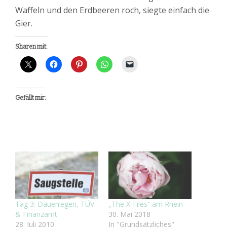
Waffeln und den Erdbeeren roch, siegte einfach die
Gier.
Sharen mit:
Gefällt mir:
Tag 3: Dauerregen, TÜV
„The X-Files“ am Rhein
& Finanzamt
30. Mai 2018
28. Juli 2010
In "Grundsätzliches"