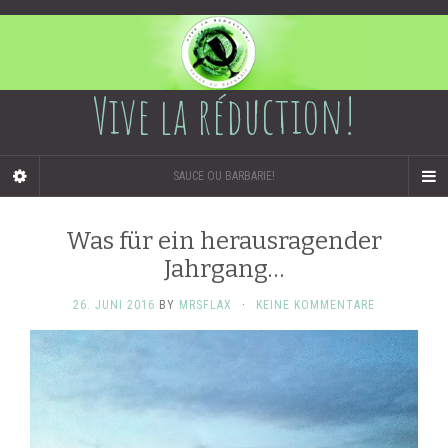
Vive la réduction!
SAUCE OU BARBARIE!
Was für ein herausragender
Jahrgang…
26. JUNI 2016
BY
MRSFLAX
·
KEINE KOMMENTARE