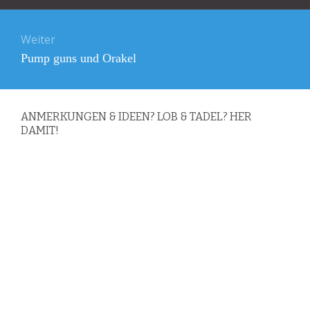
Weiter
Nächster
Pump guns und Orakel
Beitrag:
ANMERKUNGEN & IDEEN? LOB & TADEL? HER
DAMIT!